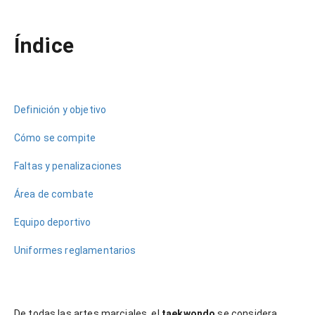
NOW VIEWING
Índice
Reglas del taekwondo olímpico: cómo se compite
18
julio,
2025
Celeste
Pérez
Definición y objetivo
Cómo se compite
Faltas y penalizaciones
Área de combate
Equipo deportivo
Uniformes reglamentarios
De todas las artes marciales, el
taekwondo
se considera