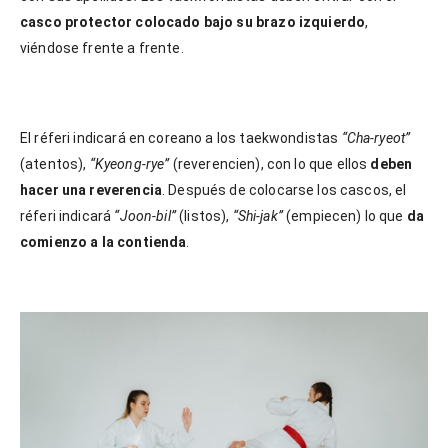
casco protector colocado bajo su brazo izquierdo
,
viéndose frente a frente.
El réferi indicará en coreano a los taekwondistas
“Cha-ryeot”
(atentos),
“Kyeong-rye”
(reverencien), con lo que ellos
deben
hacer una reverencia
. Después de colocarse los cascos, el
réferi indicará
“Joon-bil”
(listos),
“Shi-jak”
(empiecen) lo que
da
comienzo a la contienda
.