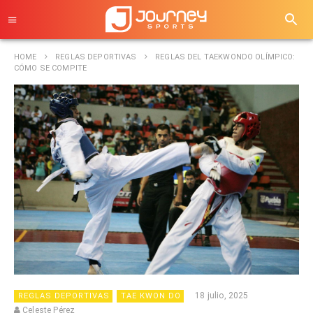
HOME
REGLAS DEPORTIVAS
REGLAS DEL TAEKWONDO OLÍMPICO:
CÓMO SE COMPITE
18 julio, 2025
REGLAS DEPORTIVAS
TAE KWON DO
Celeste Pérez