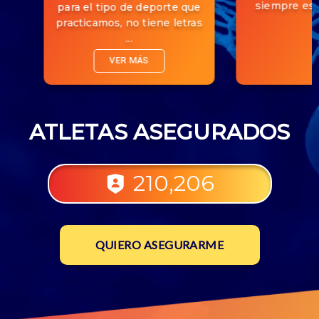
siempre est
para el tipo de deporte que
practicamos, no tiene letras
...
VER MÁS
ATLETAS ASEGURADOS
210,206
QUIERO ASEGURARME