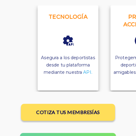
TECNOLOGÍA
PR
ACC
Asegura a los deportistas
Protegem
desde tu plataforma
deporti
mediante nuestra
API.
amigables p
COTIZA TUS MEMBRESÍAS