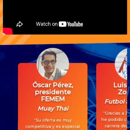
Óscar Pérez,
Luis 
presidente
Zor
FEMEM
Futbol 
Muay Thai
“Gracias a J
he podido co
“Su oferta es muy
carrera depo
competitiva y es especial