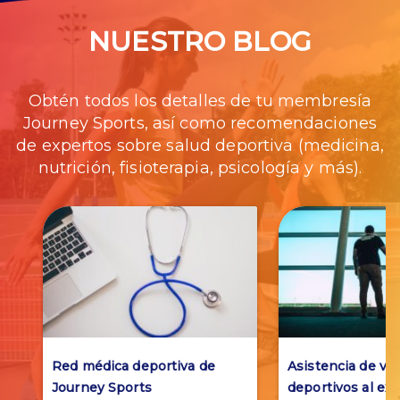
NUESTRO BLOG
Obtén todos los detalles de tu membresía
Journey Sports, así como recomendaciones
de expertos sobre salud deportiva (medicina,
nutrición, fisioterapia, psicología y más).
Red médica deportiva de
Asistencia de via
Journey Sports
deportivos al ext