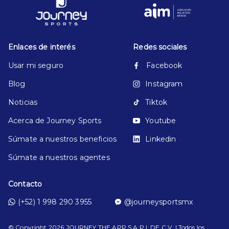
Enlaces de interés
Redes sociales
Usar mi seguro
Facebook
Blog
Instagram
Noticias
Tiktok
Acerca de Journey Sports
Youtube
Súmate a nuestros beneficios
Linkedin
Súmate a nuestros agentes
Contacto
(+52) 1 998 290 3955
@journeysportsmx
© Copyright
2026
JOURNEY THE APP S.A.P.I. DE C.V. | Todos los