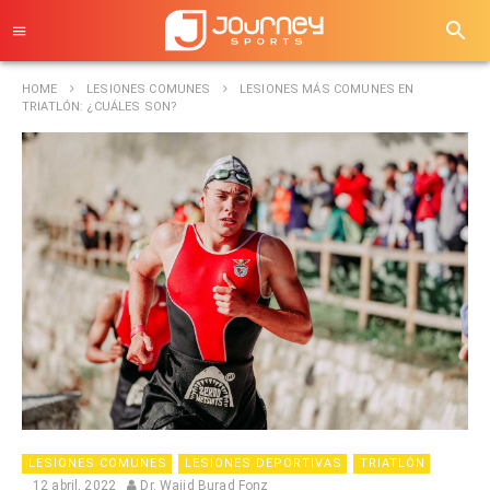
HOME
LESIONES COMUNES
LESIONES MÁS COMUNES EN
TRIATLÓN: ¿CUÁLES SON?
LESIONES COMUNES
LESIONES DEPORTIVAS
TRIATLÓN
12 abril, 2022
Dr. Wajid Burad Fonz