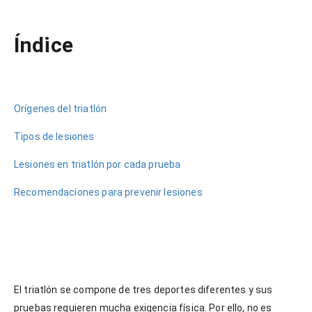
NOW VIEWING
Índice
Lesiones más comunes en triatlón: ¿cuáles son?
12
abril,
2022
Dr.
Wajid
Orígenes del triatlón
Burad
Fonz
Tipos de lesiones
Lesiones en triatlón por cada prueba
Recomendaciones para prevenir lesiones
El triatlón se compone de tres deportes diferentes y sus
pruebas requieren mucha exigencia física. Por ello, no es