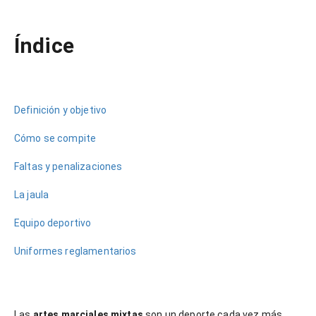
NOW VIEWING
Índice
Reglas de MMA: no todo se vale en este deporte
18
julio,
2025
José
Manuel
Definición y objetivo
Orozco
Cómo se compite
Faltas y penalizaciones
La jaula
Equipo deportivo
Uniformes reglamentarios
Las
artes marciales mixtas
son un deporte cada vez más