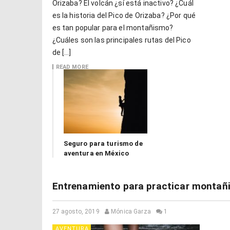
Orizaba? El volcán ¿sí está inactivo? ¿Cuál
es la historia del Pico de Orizaba? ¿Por qué
es tan popular para el montañismo?
¿Cuáles son las principales rutas del Pico
de […]
READ MORE
Seguro para turismo de
aventura en México
Entrenamiento para practicar montañ
27 agosto, 2019
Mónica Garza
1
AVENTURA