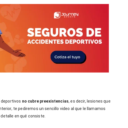
 de accidentes deportivos en
Seguro para hockey sobre pasto:
o
con tranquilidad
1
enero,
2026
ey
Journey
Sports
 deportivos
no cubre preexistencias
, es decir, lesiones que
nterior, te pediremos un sencillo video al que le llamamos
 detalle en qué consiste.