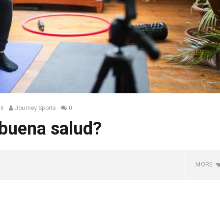
26
Journey Sports
0
 buena salud?
MORE