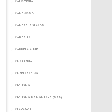
CALISTENIA
CAÑONISMO
CANOTAJE SLALOM
 juega
Seguro para deportistas en México: mitos
Seguro para al
y realidades
1
CAPOEIRA
enero,
1
2026
enero,
Journey
2026
Sports
CARRERA A PIE
Journey
Sports
CHARRERÍA
CHEERLEADING
CICLISMO
CICLISMO DE MONTAÑA (MTB)
CLAVADOS