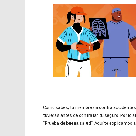
NOW VIEWING
¿Qué es la prueba de buena salud?
Seguro
Méxic
1
enero,
1
2026
enero,
Journey
2026
Sports
Journ
Sports
Como sabes, tu membresía contra accidentes
tuvieras antes de contratar tu seguro. Por lo a
“
Prueba de buena salud
“. Aquí te explicamos a