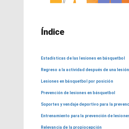
2021
2021
Dr.
Dr.
Luis
Luis
González
Gonzál
Reséndiz
Reséndi
Índice
Estadísticas de las lesiones en básquetbol
Regreso a la actividad después de una lesió
Lesiones en básquetbol por posición
Prevención de lesiones en básquetbol
Soportes y vendaje deportivo para la prevenc
Entrenamiento para la prevención de lesione
Relevancia de la propiocepción