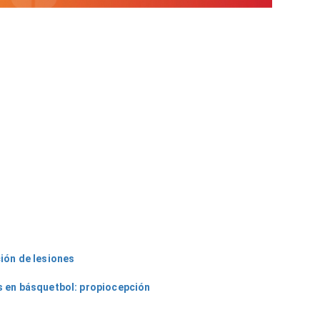
2021
Dr.
Luis
ez
González
z
Reséndiz
n
ión de lesiones
s en básquetbol: propiocepción