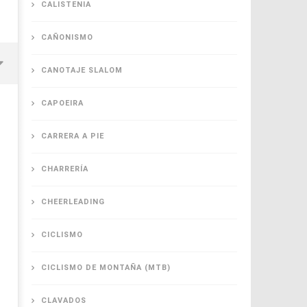
CALISTENIA
CAÑONISMO
CANOTAJE SLALOM
CAPOEIRA
CARRERA A PIE
CHARRERÍA
CHEERLEADING
CICLISMO
 en
Seguro para hockey sobre pasto: juega
Seguro para de
CICLISMO DE MONTAÑA (MTB)
con tranquilidad
y realidades
30
30
agosto,
agosto,
CLAVADOS