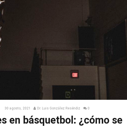
30 agosto, 2021
Dr. Luis González Reséndiz
0
es en básquetbol: ¿cómo se