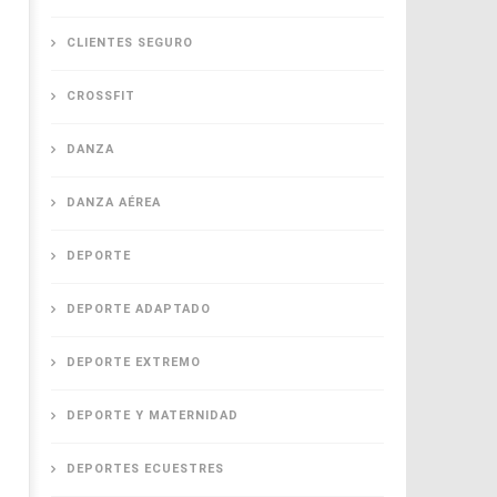
2021
2021
Dr.
Dr.
Luis
Luis
CLIENTES SEGURO
González
González
Reséndiz
Reséndiz
CROSSFIT
DANZA
DANZA AÉREA
DEPORTE
DEPORTE ADAPTADO
DEPORTE EXTREMO
DEPORTE Y MATERNIDAD
DEPORTES ECUESTRES