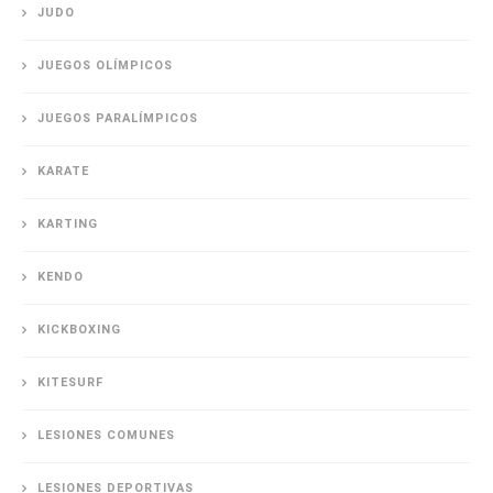
JUDO
JUEGOS OLÍMPICOS
JUEGOS PARALÍMPICOS
KARATE
KARTING
KENDO
KICKBOXING
KITESURF
LESIONES COMUNES
LESIONES DEPORTIVAS