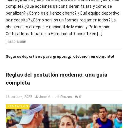
compite? ¿Qué acciones se consideran faltas y cómo se
penalizan? ¿Cómo es el lienzo charro? ¿Qué equipo deportivo
se necesita? ¿Cómo son los uniformes reglamentarios? La
charrería es el deporte nacional de México y Patrimonio
Cultural Inmaterial de la Humanidad. Consiste en […]
READ MORE
Seguros deportivos para grupos: ¡protección en conjunto!
Reglas del pentatlón moderno: una guía
completa
16 octubre, 2025
José Manuel Orozco
0
PENTATLÓN