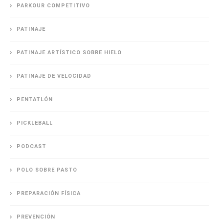
PARKOUR COMPETITIVO
PATINAJE
PATINAJE ARTÍSTICO SOBRE HIELO
PATINAJE DE VELOCIDAD
PENTATLÓN
PICKLEBALL
PODCAST
POLO SOBRE PASTO
PREPARACIÓN FÍSICA
PREVENCIÓN