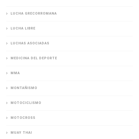
LUCHA GRECORROMANA
LUCHA LIBRE
LUCHAS ASOCIADAS
MEDICINA DEL DEPORTE
MMA
MONTAÑISMO
MOTOCICLISMO
MOTOCROSS
MUAY THAI