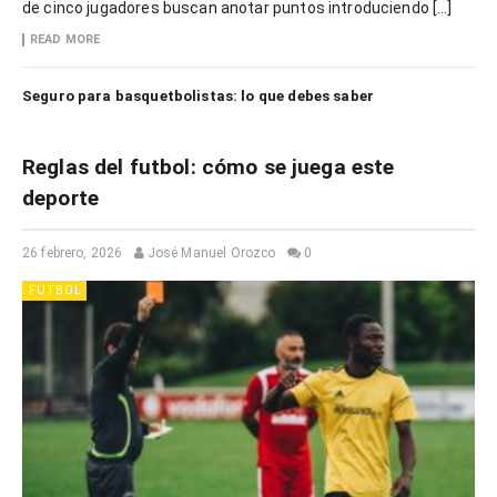
de cinco jugadores buscan anotar puntos introduciendo […]
READ MORE
Seguro para basquetbolistas: lo que debes saber
Reglas del futbol: cómo se juega este
deporte
26 febrero, 2026
José Manuel Orozco
0
FUTBOL