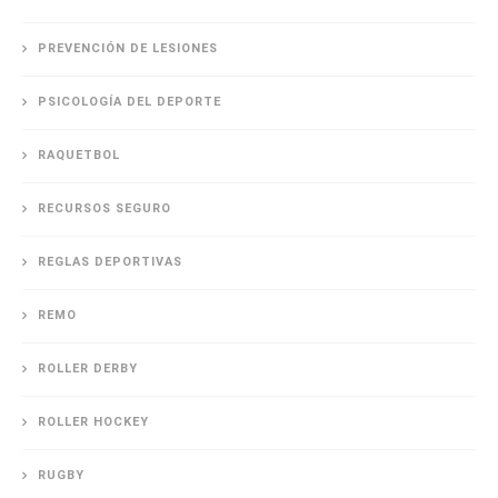
PREVENCIÓN DE LESIONES
PSICOLOGÍA DEL DEPORTE
RAQUETBOL
RECURSOS SEGURO
REGLAS DEPORTIVAS
REMO
ROLLER DERBY
ROLLER HOCKEY
RUGBY