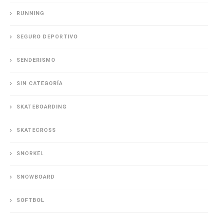
RUNNING
SEGURO DEPORTIVO
SENDERISMO
SIN CATEGORÍA
SKATEBOARDING
SKATECROSS
SNORKEL
SNOWBOARD
SOFTBOL