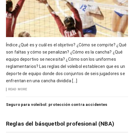
Índice ¿Qué es y cuál es el objetivo? ¿Cómo se compite? ¿Qué
son faltas y cómo se penalizan? ¿Cómo es la cancha? ¿Qué
equipo deportivo se necesita? ¿Cómo son los uniformes
reglamentarios? Las reglas del voleibol establecen que es un
deporte de equipo donde dos conjuntos de seis jugadores se
enfrentan en una cancha dividida […]
READ MORE
Seguro para voleibol: protección contra accidentes
Reglas del básquetbol profesional (NBA)