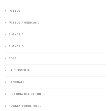
FUTBOL
FUTBOL AMERICANO
GIMNASIA
GIMNASIO
GOLF
HALTEROFILIA
HANDBALL
HISTORIA DEL DEPORTE
HOCKEY SOBRE HIELO