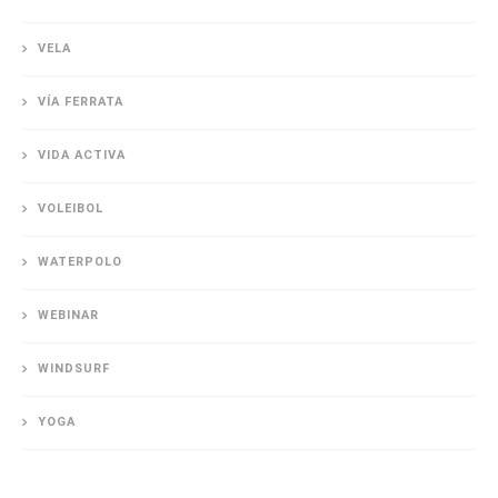
VELA
VÍA FERRATA
VIDA ACTIVA
VOLEIBOL
WATERPOLO
WEBINAR
WINDSURF
YOGA