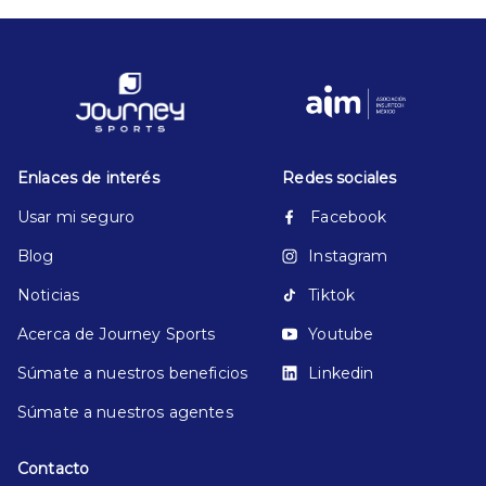
Enlaces de interés
Redes sociales
Usar mi seguro
Facebook
Blog
Instagram
Noticias
Tiktok
Acerca de Journey Sports
Youtube
Súmate a nuestros beneficios
Linkedin
Súmate a nuestros agentes
Contacto