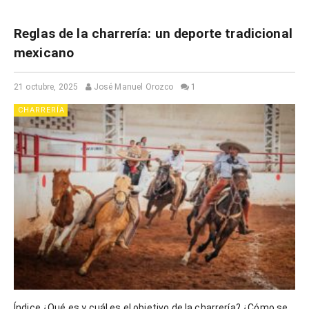
Reglas de la charrería: un deporte tradicional
mexicano
21 octubre, 2025
José Manuel Orozco
1
CHARRERÍA
Índice ¿Qué es y cuál es el objetivo de la charrería? ¿Cómo se