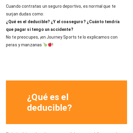
Cuando contratas un seguro deportivo, es normal que te
¿Qué es deducible y coaseguro?
surjan dudas como:
14
julio,
¿Qué es el deducible? ¿Y el coaseguro? ¿Cuánto tendría
2025
Journey
que pagar si tengo un accidente?
Sports
No te preocupes, ¡en Journey Sports te lo explicamos con
peras y manzanas
!
¿Qué es el
deducible?