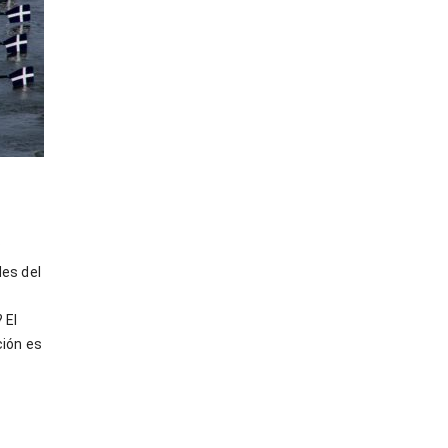
?
es del
 El
ción es