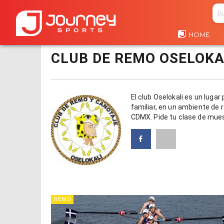
HOME
HOME
CLUB DE REMO OSELOKALI
CLUB DE REMO OSELOKA
El club Oselokali es un luga
familiar, en un ambiente de 
CDMX. Pide tu clase de mues
REMO