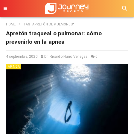
HOME
TAG "APRETÓN DE PULMONES"
Apretón traqueal o pulmonar: cómo
prevenirlo en la apnea
4 septiembre, 2020
Dr. Ricardo Nuño Venegas
0
APNEA