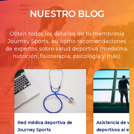
NUESTRO BLOG
Obtén todos los detalles de tu membresía
Journey Sports, así como recomendaciones
de expertos sobre salud deportiva (medicina,
nutrición, fisioterapia, psicología y más).
Red médica deportiva de
Asistencia de via
Journey Sports
deportivos al ext