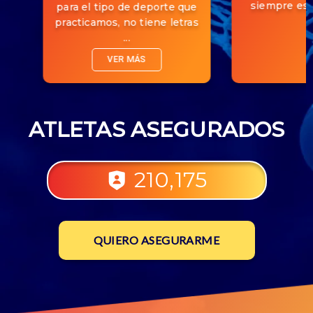
siempre est
para el tipo de deporte que
practicamos, no tiene letras
...
VER MÁS
ATLETAS ASEGURADOS
210,175
QUIERO ASEGURARME