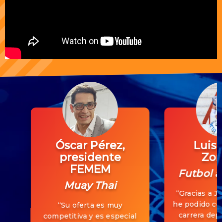
Óscar Pérez,
Luis 
presidente
Zor
FEMEM
Futbol 
Muay Thai
“Gracias a J
he podido co
“Su oferta es muy
carrera depo
competitiva y es especial