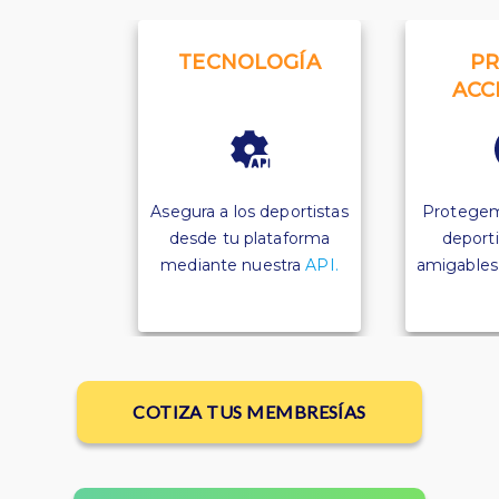
TECNOLOGÍA
PR
ACC
Asegura a los deportistas
Protegem
desde tu plataforma
deporti
mediante nuestra
API.
amigables p
COTIZA TUS MEMBRESÍAS