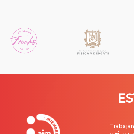
ES
Trabajam
y Fianza