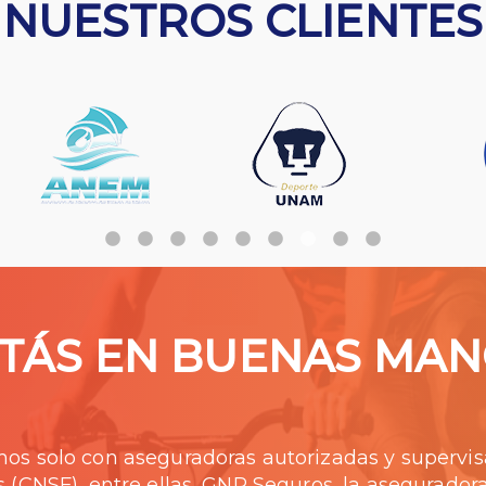
NUESTROS CLIENTES
TÁS EN BUENAS MA
os solo con aseguradoras autorizadas y supervis
s (CNSF), entre ellas, GNP Seguros, la asegurado