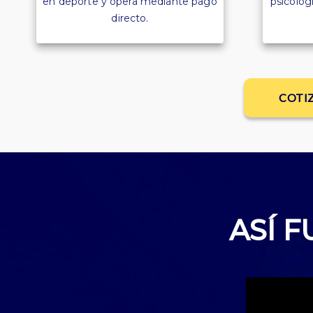
en deporte y opera mediante pago
psicologí
directo.
COTI
ASÍ 